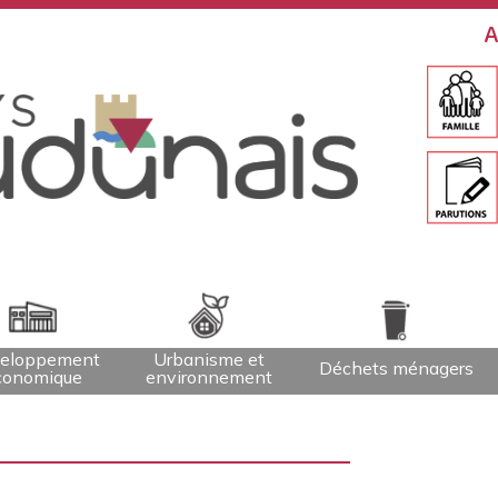
A
eloppement
Urbanisme et
Déchets ménagers
conomique
environnement