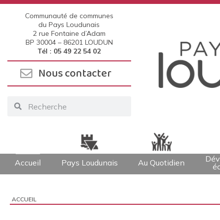
Communauté de communes
du Pays Loudunais
2 rue Fontaine d’Adam
BP 30004 –
86201 LOUDUN
Tél : 05 49 22 54 02
Nous contacter
Dév
Accueil
Pays Loudunais
Au Quotidien
é
ACCUEIL
Vous êtes ici :