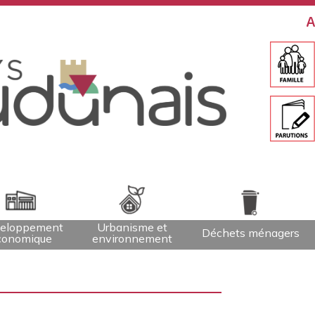
A
eloppement
Urbanisme et
Déchets ménagers
conomique
environnement