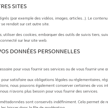
RES SITES
tégrés (par exemple des vidéos, images, articles…). Le contenu
se rendait sur cet autre site.
 utiliser des cookies, embarquer des outils de suivis tiers, sui
onnecté sur leur site web.
 VOS DONNÉES PERSONNELLES
saire pour vous fournir ses services ou de vous fournir une a
our satisfaire aux obligations légales ou réglementaires, régl
itions, nous pouvons également conserver certaines de vos in
us n’avons plus besoin pour vous fournir des services.
s métadonnées sont conservés indéfiniment. Cela permet de r
es laisser dans la file de modération.