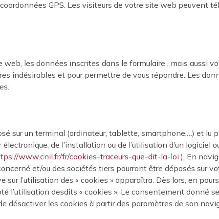
oordonnées GPS. Les visiteurs de votre site web peuvent tél
te web, les données inscrites dans le formulaire , mais aussi v
res indésirables et pour permettre de vous répondre. Les don
es.
osé sur un terminal (ordinateur, tablette, smartphone,…) et lu 
r électronique, de l’installation ou de l’utilisation d’un logiciel
tps://www.cnil.fr/fr/cookies-traceurs-que-dit-la-loi
). En navig
oncerné et/ou des sociétés tiers pourront être déposés sur vot
 sur l’utilisation des « cookies » apparaîtra. Dès lors, en pours
pté l’utilisation desdits « cookies ». Le consentement donné s
té de désactiver les cookies à partir des paramètres de son navig