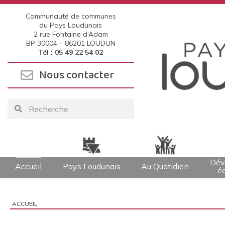
Communauté de communes
du Pays Loudunais
2 rue Fontaine d’Adam
BP 30004 –
86201 LOUDUN
Tél : 05 49 22 54 02
Nous contacter
Dév
Accueil
Pays Loudunais
Au Quotidien
é
ACCUEIL
Vous êtes ici :