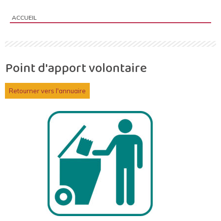
ACCUEIL
Vous êtes ici :
Point d'apport volontaire
Retourner vers l'annuaire