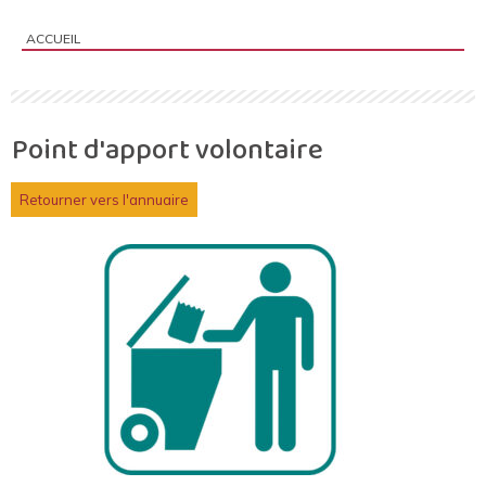
ACCUEIL
Vous êtes ici :
Point d'apport volontaire
Retourner vers l'annuaire