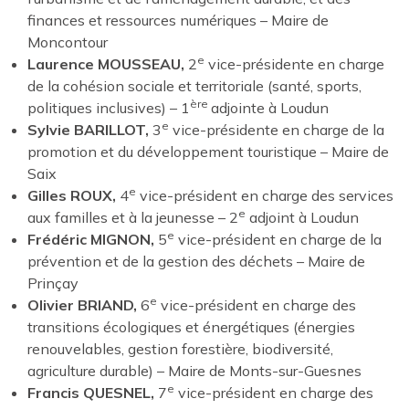
finances et ressources numériques – Maire de
Moncontour
e
Laurence MOUSSEAU,
2
vice-présidente en charge
de la cohésion sociale et territoriale (santé, sports,
ère
politiques inclusives) – 1
adjointe à Loudun
e
Sylvie BARILLOT,
3
vice-présidente en charge de la
promotion et du développement touristique – Maire de
Saix
e
Gilles ROUX,
4
vice-président en charge des services
e
aux familles et à la jeunesse – 2
adjoint à Loudun
e
Frédéric MIGNON,
5
vice-président en charge de la
prévention et de la gestion des déchets – Maire de
Prinçay
e
Olivier BRIAND,
6
vice-président en charge des
transitions écologiques et énergétiques (énergies
renouvelables, gestion forestière, biodiversité,
agriculture durable) – Maire de Monts-sur-Guesnes
e
Francis QUESNEL,
7
vice-président en charge des