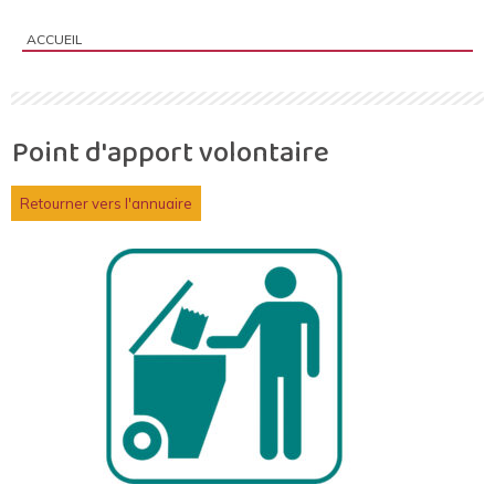
ACCUEIL
Vous êtes ici :
Point d'apport volontaire
Retourner vers l'annuaire