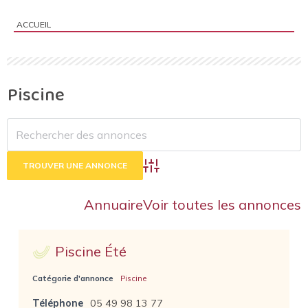
ACCUEIL
Vous êtes ici :
Piscine
Advanced Search
Annuaire
Voir toutes les annonces
Piscine Été
Catégorie d'annonce
Piscine
Téléphone
05 49 98 13 77