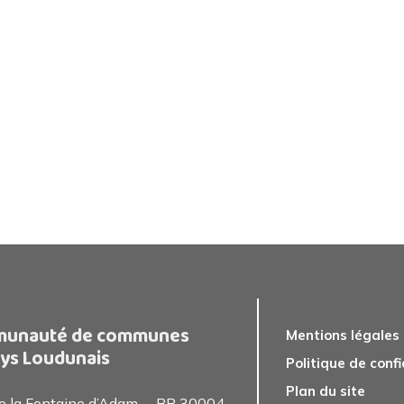
unauté de communes
Mentions légales
ys Loudunais
Politique de confi
Plan du site
de la Fontaine d’Adam – BP 30004