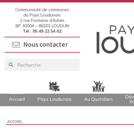
Communauté de communes
du Pays Loudunais
2 rue Fontaine d’Adam
BP 30004 –
86201 LOUDUN
Tél : 05 49 22 54 02
Nous contacter
Dév
Accueil
Pays Loudunais
Au Quotidien
é
ACCUEIL
Vous êtes ici :