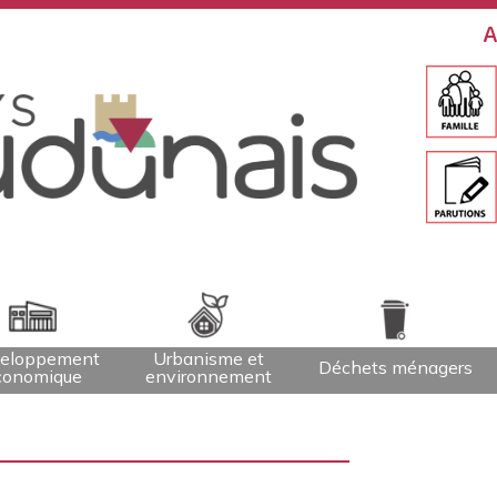
A
eloppement
Urbanisme et
Déchets ménagers
conomique
environnement