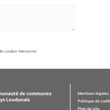
e de Loudun-Messemé.
unauté de communes
Mentions légales
ys Loudunais
Politique de confi
Plan du site