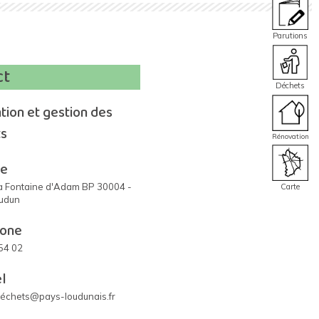
Parutions
ct
Déchets
tion et gestion des
s
Rénovation
se
la Fontaine d'Adam BP 30004 -
Carte
udun
hone
54 02
el
déchets@pays-loudunais.fr