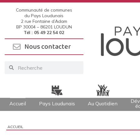
Communauté de communes
du Pays Loudunais
2 rue Fontaine d’Adam
BP 30004 –
86201 LOUDUN
Tél : 05 49 22 54 02
Nous contacter
Dév
Accueil
Pays Loudunais
Au Quotidien
é
ACCUEIL
Vous êtes ici :