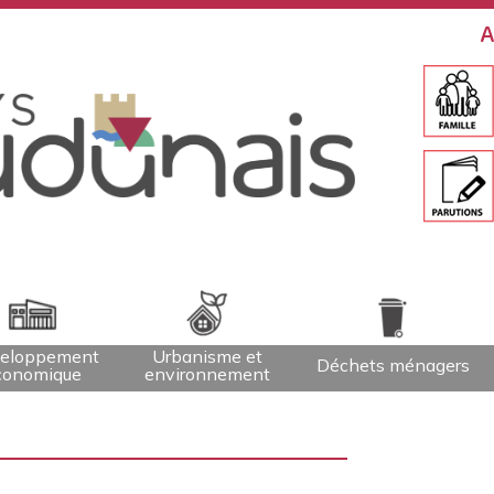
A
eloppement
Urbanisme et
Déchets ménagers
conomique
environnement