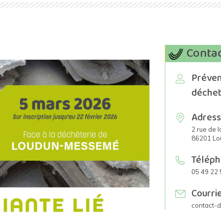
Conta
Préven
déchet
Adres
2 rue de 
86201 Lo
Télép
05 49 22 
Courri
contact-