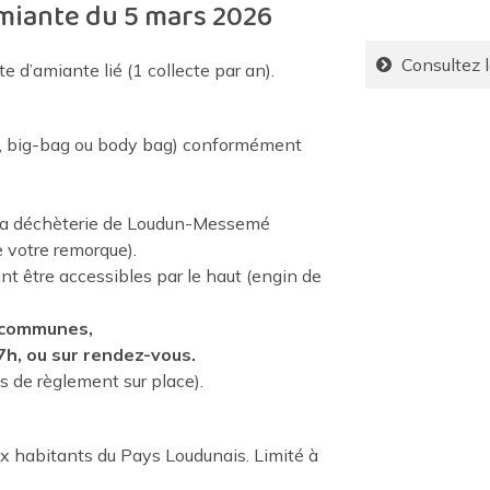
amiante du 5 mars 2026
Consultez l
e d’amiante lié (1 collecte par an).
te, big-bag ou body bag) conformément
à la déchèterie de Loudun-Messemé
e votre remorque).
t être accessibles par le haut (engin de
 communes,
7h, ou sur rendez-vous.
s de règlement sur place).
aux habitants du Pays Loudunais. Limité à