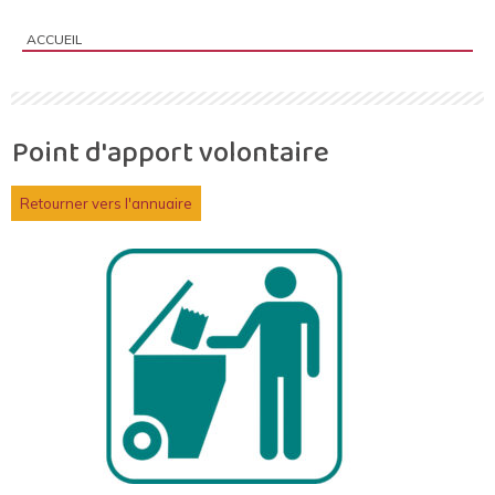
ACCUEIL
Vous êtes ici :
Point d'apport volontaire
Retourner vers l'annuaire