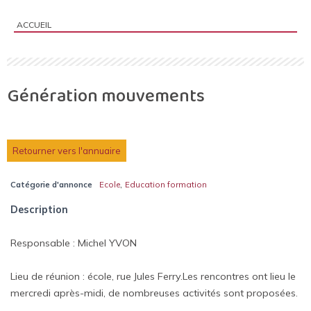
ACCUEIL
Vous êtes ici :
Génération mouvements
Retourner vers l'annuaire
,
Catégorie d'annonce
Ecole
Education formation
Description
Responsable : Michel YVON
Lieu de réunion : école, rue Jules Ferry.Les rencontres ont lieu le
mercredi après-midi, de nombreuses activités sont proposées.