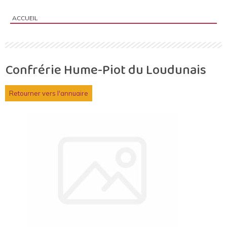
ACCUEIL
Vous êtes ici :
Confrérie Hume-Piot du Loudunais
Retourner vers l'annuaire