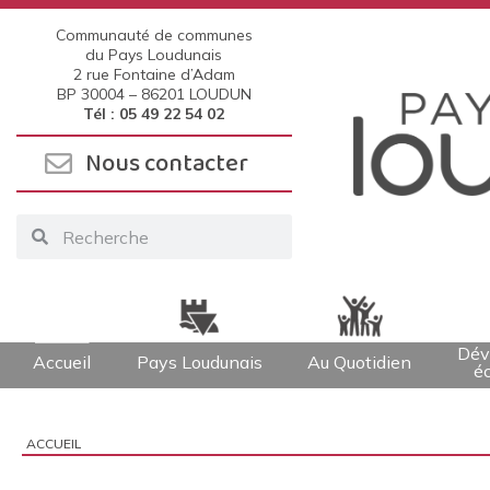
Communauté de communes
du Pays Loudunais
2 rue Fontaine d’Adam
BP 30004 –
86201 LOUDUN
Tél : 05 49 22 54 02
Nous contacter
Dév
Accueil
Pays Loudunais
Au Quotidien
é
ACCUEIL
Vous êtes ici :