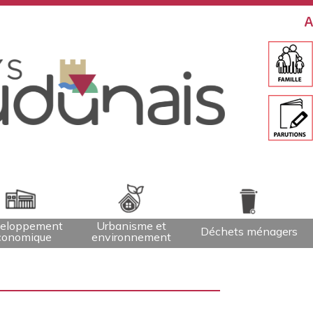
A
eloppement
Urbanisme et
Déchets ménagers
conomique
environnement