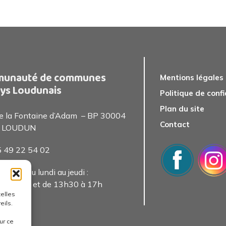
unauté de communes
Mentions légales
ys Loudunais
Politique de confi
Plan du site
de la Fontaine d’Adam – BP 30004
Contact
 LOUDUN
05 49 22 54 0
2
 public du lundi au jeudi :
0 à 13h et de 13h30 à 17h
telles
eils.
ur ce