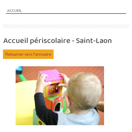
ACCUEIL
Vous êtes ici :
Accueil périscolaire - Saint-Laon
Retourner vers l'annuaire