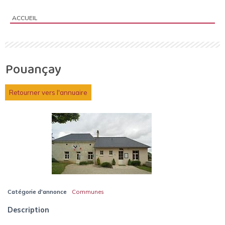
ACCUEIL
Vous êtes ici :
Pouançay
Retourner vers l'annuaire
Catégorie d'annonce
Communes
Description