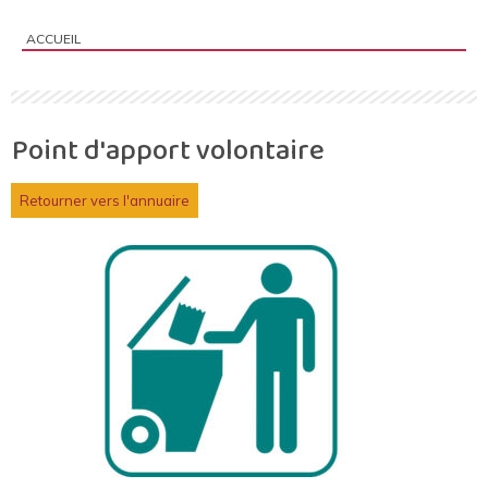
ACCUEIL
Vous êtes ici :
Point d'apport volontaire
Retourner vers l'annuaire