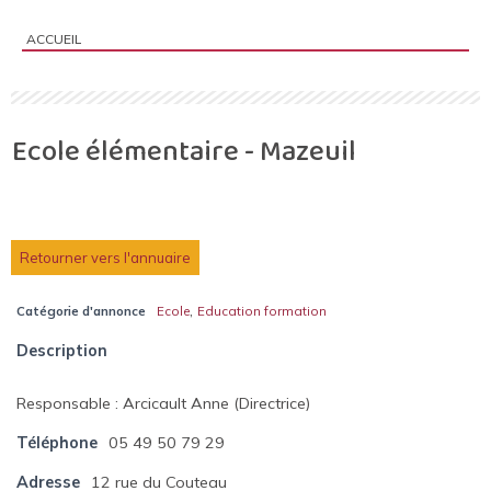
ACCUEIL
Vous êtes ici :
Ecole élémentaire - Mazeuil
Retourner vers l'annuaire
,
Catégorie d'annonce
Ecole
Education formation
Description
Responsable : Arcicault Anne (Directrice)
Téléphone
05 49 50 79 29
Adresse
12 rue du Couteau