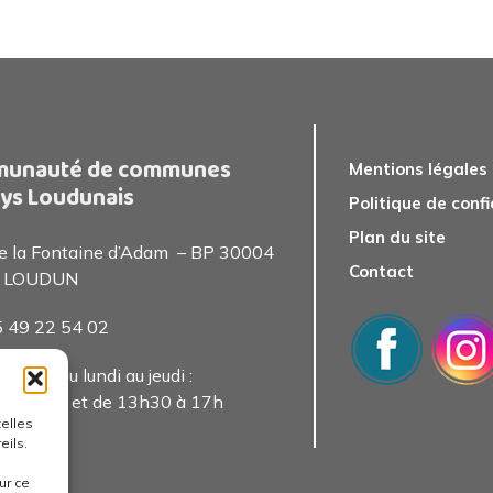
unauté de communes
Mentions légales
ys Loudunais
Politique de confi
Plan du site
de la Fontaine d’Adam – BP 30004
Contact
 LOUDUN
05 49 22 54 0
2
 public du lundi au jeudi :
0 à 13h et de 13h30 à 17h
telles
eils.
ur ce