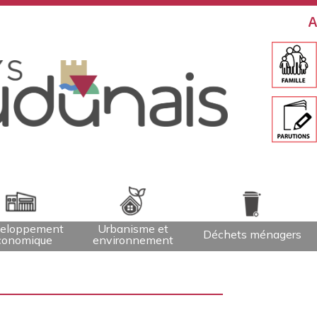
A
eloppement
Urbanisme et
Déchets ménagers
conomique
environnement