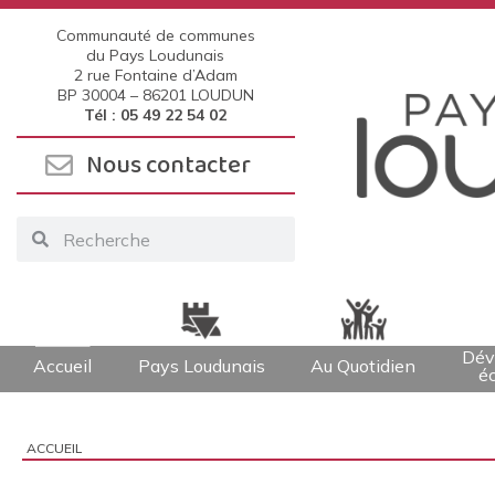
Communauté de communes
du Pays Loudunais
2 rue Fontaine d’Adam
BP 30004 –
86201 LOUDUN
Tél : 05 49 22 54 02
Nous contacter
Dév
Accueil
Pays Loudunais
Au Quotidien
é
ACCUEIL
Vous êtes ici :