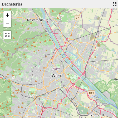
Décheteries
+
−