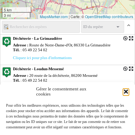
5 km
3 mi
MapsMarker.com
|
Carte: ©
OpenStreetMap contributeurs
Déchèterie - La Grimaudière
Adresse :
Route de Notre-Dame-d'Or, 86330 La Grimaudière
Tél.
: 05 49 22 54 02
Cliquez ici pour plus d'informations
Déchèterie - Loudun-Messemé
Adresse :
20 route de la déchèterie, 86200 Messemé
Tél.
: 05 49 22 54 02
Cliquez ici pour plus d'informations
Gérer le consentement aux
cookies
Déchèterie - Monts-sur-Guesnes
Pour offrir les meilleures expériences, nous utilisons des technologies telles que les
Adresse :
Lieu-dit Raguiteau, 86420 Monts-sur-Guesnes
Tél.
: 05 49 22 54 02
cookies pour stocker et/ou accéder aux informations des appareils. Le fait de consentir
à ces technologies nous permettra de traiter des données telles que le comportement de
Cliquez ici pour plus d'informations
navigation ou les ID uniques sur ce site. Le fait de ne pas consentir ou de retirer son
consentement peut avoir un effet négatif sur certaines caractéristiques et fonctions.
Déchèterie - Saint-Clair