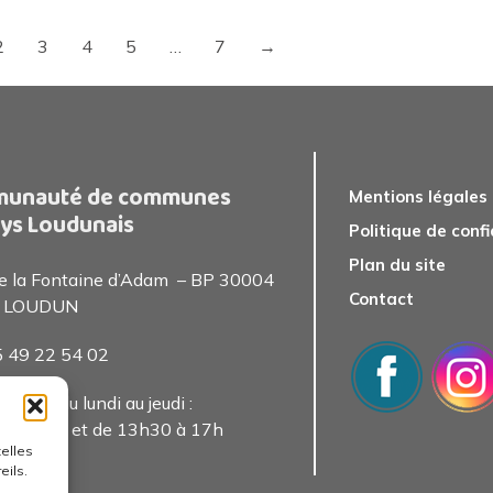
2
3
4
5
…
7
→
unauté de communes
Mentions légales
ys Loudunais
Politique de confi
Plan du site
de la Fontaine d’Adam – BP 30004
Contact
 LOUDUN
05 49 22 54 0
2
 public du lundi au jeudi :
0 à 13h et de 13h30 à 17h
telles
eils.