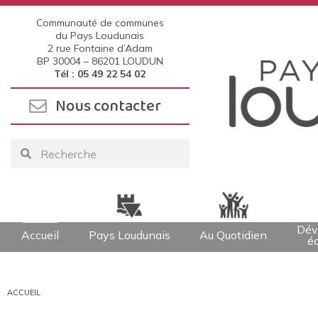
Communauté de communes
du Pays Loudunais
2 rue Fontaine d’Adam
BP 30004 –
86201 LOUDUN
Tél : 05 49 22 54 02
Nous contacter
Dév
Accueil
Pays Loudunais
Au Quotidien
é
ACCUEIL
Vous êtes ici :