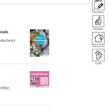
Parutions
Déchets
nais
roducteurs
Rénovation
Carte
ntifier…