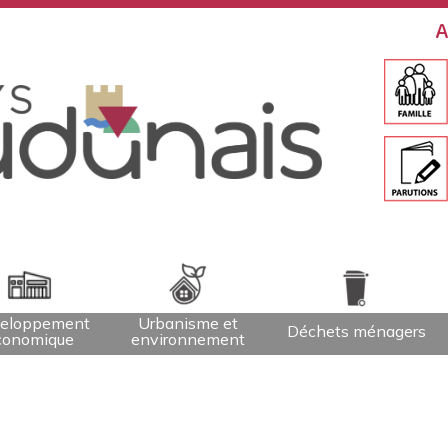
A
eloppement
Urbanisme et
Déchets ménagers
conomique
environnement