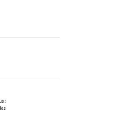
s :
les